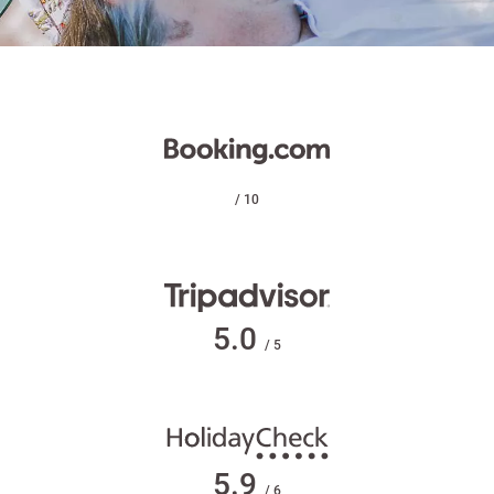
/ 10
5.0
/ 5
5.9
/ 6